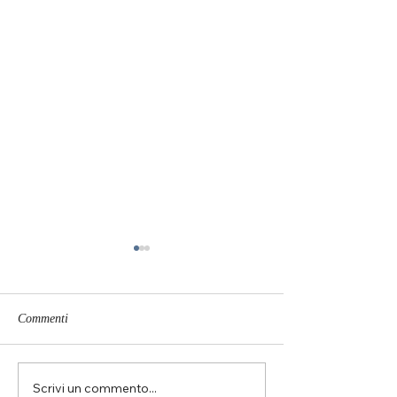
Commenti
Scrivi un commento...
Auguri di matrimonio
Quanto costa un a