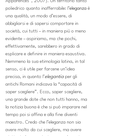
Apparences”, 2007). Un territorio tanto 
poliedrico quanto inafferrabile: l’
eleganza
 è 
una qualità, un modo d’essere, di 
abbigliarsi e di sapersi comportare in 
società, cui tutti – in maniera più o meno 
evidente – aspiriamo, ma che pochi, 
effettivamente, sarebbero in grado di 
esplicare e definire in maniera esaustiva. 
Nemmeno la sua etimologia latina, in tal 
senso, ci è utile per farcene un’idea 
precisa, in quanto l’
elegantia
 per gli 
antichi Romani indicava la “capacità di 
saper scegliere”. Ecco, saper scegliere, 
una grande dote che non tutti hanno, ma 
la notizia buona è che si puó imparare nel 
tempo poi si affina e alla fine diventi 
maestro. Credo che l’eleganza non sia 
avere molto da cui scegliere, ma avere 