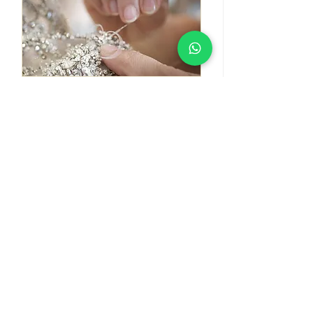
PROVE SARTORIALI
Fitting & Alterations
La magia di QUALCOSAdiBLU non si
ferma al negozio, ma continua nel
reparto sartoria. Il nostro team di sarte
modifica ogni anno centinaia di abiti
da sposa. ​
VISUALIZZA di PIÚ