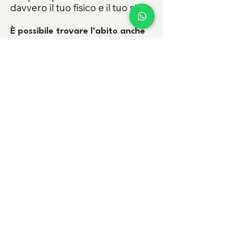
davvero il tuo fisico e il tuo stile.
È possibile trovare l’abito anche
con poco anticipo?
Sì, possiamo proporre
soluzioni pronte e modelli con
tempi di consegna più rapidi.
Valuteremo insieme la
soluzione migliore per non
rinunciare alla qualità né alla
vestibilità.
Cosa succede dopo aver scelto un
abito da ordinare?
L’abito viene ordinato e/o
programmato all’interno del
nostro calendario sartoriale.
Appena arriva in atelier,
fissiamo la prima prova e
impostiamo il percorso delle