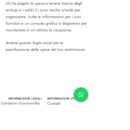
chi ha pagato la spesa e tenere traccia degli
anticipi e i saldi! Ci sono anche schede per
organizzare tutte le informazioni per i tuoi
fornitori e un comodo grafico a diagrammi per
monitorare in un attimo la situazione.
Amerai questo foglio excel per la
pianificazione delle spese del tuo matrimonio.
INFORMAZIONI LEGALI
INFORMAZIONI UTILI
Condizioni d'uso/vendita
Contatti
Diritto di Recesso
Dove siamo
Privacy Policy
Prepara l'appuntamento
Invia le tue foto
Dicono di noi