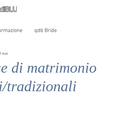
diBLU
ormazione
qdb Bride
 1 min
e di matrimonio
i/tradizionali