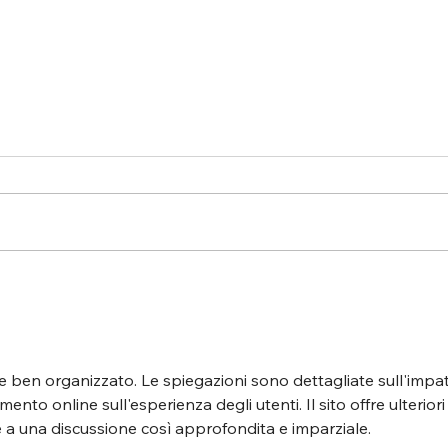
Quanto costa un abito da sposa?
Abiti
tutti 
fisic
e ben organizzato. Le spiegazioni sono dettagliate sull'impat
ento online sull'esperienza degli utenti. Il sito offre ulteriori
re a una discussione così approfondita e imparziale.