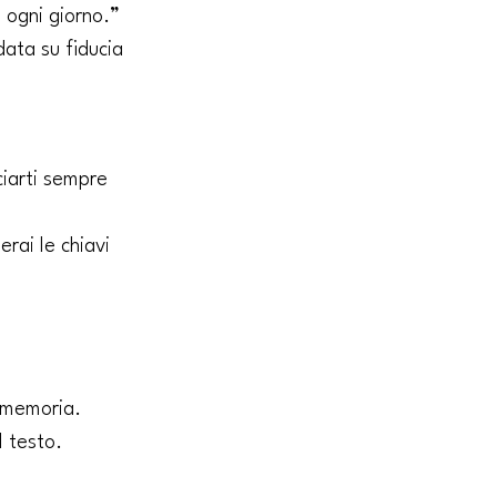
e ogni giorno.”
ata su fiducia 
iarti sempre 
rai le chiavi 
a memoria.
l testo.