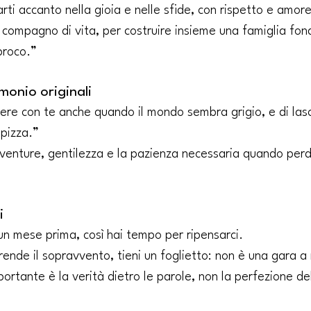
rti accanto nella gioia e nelle sfide, con rispetto e amor
compagno di vita, per costruire insieme una famiglia fond
proco.”
monio originali
ere con te anche quando il mondo sembra grigio, e di lasc
 pizza.”
venture, gentilezza e la pazienza necessaria quando perde
i
un mese prima, così hai tempo per ripensarci.
rende il sopravvento, tieni un foglietto: non è una gara 
portante è la verità dietro le parole, non la perfezione de