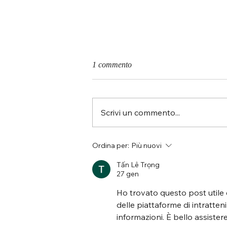
1 commento
Scrivi un commento...
Auguri di matrimonio formali e
Ordina per:
Più nuovi
divertenti: idee pronte da usare
Tấn Lê Trọng
27 gen
Ho trovato questo post utile 
delle piattaforme di intrattenim
informazioni. È bello assiste