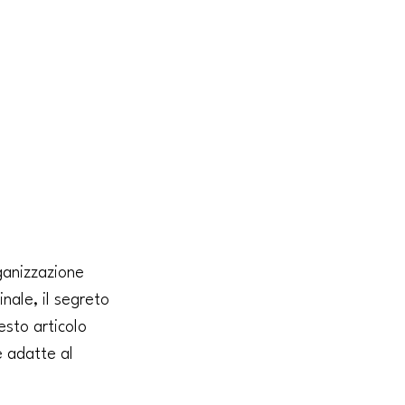
ganizzazione 
nale, il segreto 
esto articolo 
e adatte al 