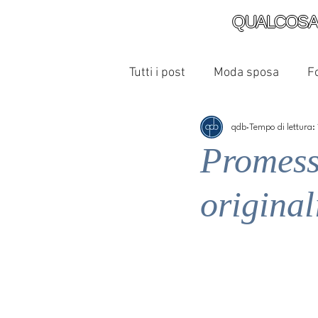
QUALCOSA
Tutti i post
Moda sposa
F
qdb
Tempo di lettura:
Promess
original