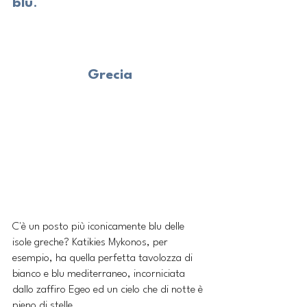
blu
.
Grecia
C'è un posto più iconicamente blu delle 
isole greche? Katikies Mykonos, per 
esempio, ha quella perfetta tavolozza di 
bianco e blu mediterraneo, incorniciata 
dallo zaffiro Egeo ed un cielo che di notte è 
pieno di stelle.