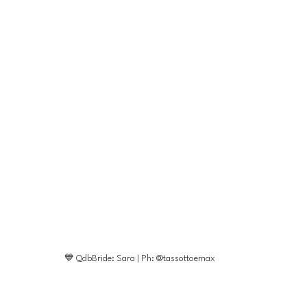
💙 QdbBride: Sara | Ph: @tassottoemax