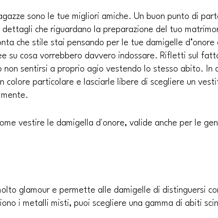
agazze sono le tue migliori amiche. Un buon punto di part
i dettagli che riguardano la preparazione del tuo matrimon
nta che stile stai pensando per le tue damigelle d’onore e
ee su cosa vorrebbero davvero indossare. Rifletti sul fatt
non sentirsi a proprio agio vestendo lo stesso abito. In 
n colore particolare e lasciarle libere di scegliere un vesti
almente.
ome vestire le damigella d'onore, valide anche per le genti
è molto glamour e permette alle damigelle di distinguersi c
ono i metalli misti, puoi scegliere una gamma di abiti scinti