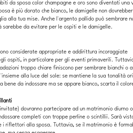
i abiti da sposa color champagne e oro sono diventati una
sposa è più dorato che bianco, le damigelle non dovrebber
ia alla tua mise. Anche l'argento pallido può sembrare nu
 sarebbe da evitare per le ospiti e le damigelle.
sono considerate appropriate e addirittura incoraggiate 
li ospiti, in particolare per gli eventi primaverili. Tuttavia
adazioni troppo chiare finiscono per sembrare bianchi o a
'insieme alla luce del sole: se mantiene la sua tonalità ori
a bene da indossare ma se appare bianco, scarta il color
llanti
 invitate) dovranno partecipare ad un matrimonio diurno o
dossare completi con troppe perline o scintillii. Sarà vist
 i riflettori alla sposa. Tuttavia, se il matrimonio è formale