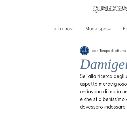
QUALCOSA
Tutti i post
Moda sposa
F
qdb
Tempo di lettura:
Damigell
Sei alla ricerca degli
aspetto meraviglioso
andavano di moda negl
e che stia benissimo 
dovessero indossare qu