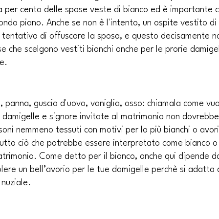
 per cento delle spose veste di bianco ed è importante c
ondo piano. Anche se non è l'intento, un ospite vestito di
 tentativo di offuscare la sposa, e questo decisamente n
 che scelgono vestiti bianchi anche per le prorie damige
e.
, panna, guscio d'uovo, vaniglia, osso: chiamala come vuo
o, damigelle e signore invitate al matrimonio non dovrebbe
soni nemmeno tessuti con motivi per lo più bianchi o avor
. Tutto ciò che potrebbe essere interpretato come bianco o
trimonio. Come detto per il bianco, anche qui dipende d
olere un bell’avorio per le tue damigelle perchè si adatta a
 nuziale.