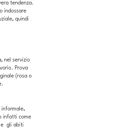
 vera tendenza. 
o indossare 
ziale, quindi 
, nel servizio 
vorio. Prova 
ginale (rosa o 
e.
 informale, 
o infatti come 
  gli abiti 