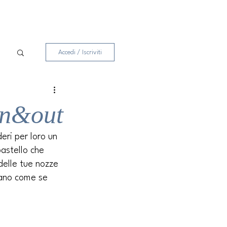
Accedi / Iscriviti
 in&out
eri per loro un 
astello che 
delle tue nozze 
tano come se 