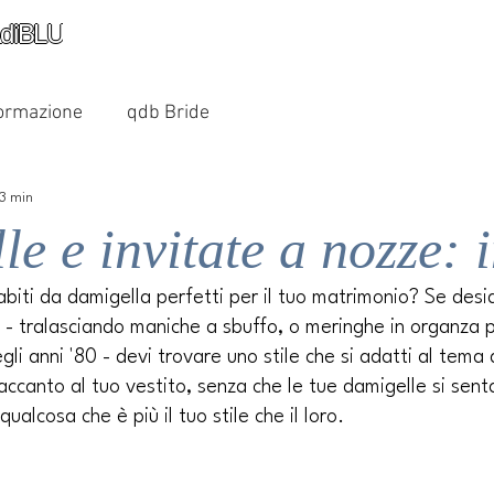
diBLU
ormazione
qdb Bride
 3 min
e e invitate a nozze:
 abiti da damigella perfetti per il tuo matrimonio? Se desid
 - tralasciando maniche a sbuffo, o meringhe in organza p
i anni '80 - devi trovare uno stile che si adatti al tema 
accanto al tuo vestito, senza che le tue damigelle si sen
alcosa che è più il tuo stile che il loro.