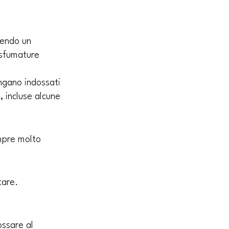
vendo un 
 sfumature 
ngano indossati 
 incluse alcune 
mpre molto 
tare.
ossare al 