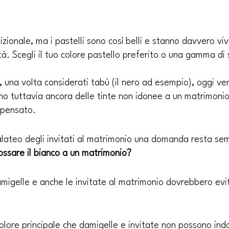
zionale, ma i pastelli sono così belli e stanno davvero vi
à. Scegli il tuo colore pastello preferito o una gamma di
, una volta considerati tabù (il nero ad esempio), oggi ve
no tuttavia ancora delle tinte non idonee a un matrimonio,
 pensato.
alateo degli invitati al matrimonio una domanda resta se
ossare il bianco a un matrimonio? 
damigelle e anche le invitate al matrimonio dovrebbero evi
 colore principale che damigelle e invitate non possono ind