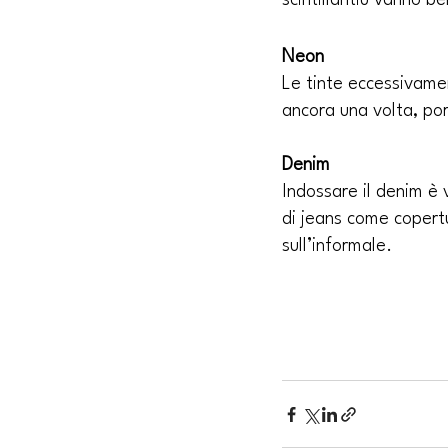
scintillantiu vanno 
Neon
Le tinte eccessivame
ancora una volta, port
Denim
Indossare il denim è
di jeans come copert
sull’informale.