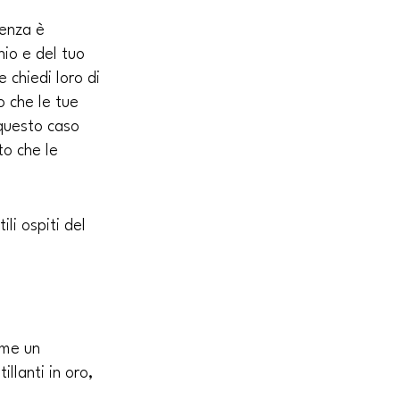
enza è 
io e del tuo 
 chiedi loro di 
o che le tue 
questo caso 
to che le 
li ospiti del 
ome un 
llanti in oro, 