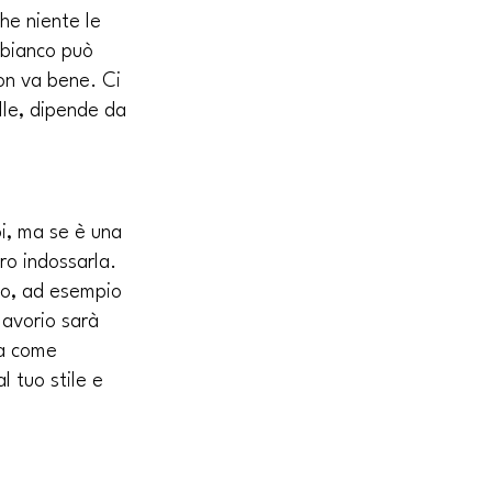
he niente le 
 bianco può 
on va bene. Ci 
lle, dipende da 
i, ma se è una 
ro indossarla. 
io, ad esempio 
 avorio sarà 
a come 
l tuo stile e 