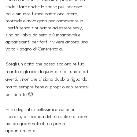
sono così tante e bellissime proposte da 
soddisfare anche le spose più indecise: 
dalle sinuose tutine pantalone intere, 
morbide e avvolgenti per camminare in 
libertà senza rinunciare ad essere sexy, 
sino agli abiti da sera più incantevoli e 
appariscenti per farti rivivere ancora una 
volta il sogno di Cenerentola.
Scegli un abito che possa sbalordire tuo 
marito e gli ricordi quanto è fortunato ad 
averti… non che ci siano dubbi a riguardo 
ma fa sempre bene al proprio ego sentirsi 
desiderate 😉
Ecco degli abiti bellissimi a cui puoi 
ispirarti, a seconda del tuo stile e di come 
hai programmato il tuo primo 
appuntamento: