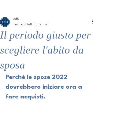
ME
QUALCOSAdiBLU
NU
qdb
Tempo di lettura: 2 min
Il periodo giusto per
scegliere l'abito da
sposa
Perché le spose 2022 
dovrebbero iniziare ora a 
fare acquisti.