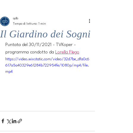
ME
QUALCOSAdiBLU
NU
qdb
Tempo di lettura: 1 min
Il Giardino dei Sogni
Puntata del 30/11/2021 - TVKoper - 
programma condotto da 
Lorella Flego
https://video.wixstatic.com/video/32d7be_dfa0c6
617a5a40329e61284b722954fe/1080p/mp4/file.
mp4