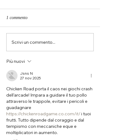
1 commento
Scrivi un commento...
Auguri di matrimonio
Quanto costa un a
formali e divertenti: idee
sposa?
pronte da usare
Più nuovi
Jsns N
27 nov 2025
Chicken Road porta il caos nei giochi crash 
dell'arcade! Impara a guidare il tuo pollo 
attraverso le trappole, evitare i pericoli e 
guadagnare 
https://chickenroadgame.co.com/it/
 i tuoi 
frutti. Tutto dipende dal coraggio e dal 
tempismo con meccaniche eque e 
moltiplicatori in aumento.