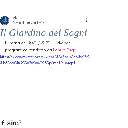
ME
QUALCOSAdiBLU
NU
qdb
Tempo di lettura: 1 min
Il Giardino dei Sogni
Puntata del 30/11/2021 - TVKoper - 
programma condotto da 
Lorella Flego
https://video.wixstatic.com/video/32d7be_b3a68fe15f2
84f32acb316930d7ef1ad/1080p/mp4/file.mp4