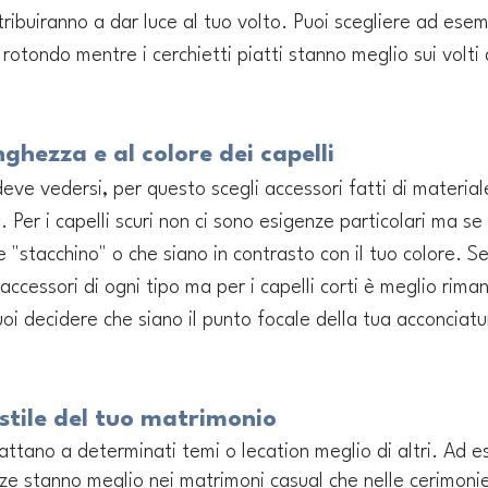
tribuiranno a dar luce al tuo volto. Puoi scegliere ad ese
 rotondo mentre i cerchietti piatti stanno meglio sui volti 
nghezza e al colore dei capelli 
ve vedersi, per questo scegli accessori fatti di materiale 
. Per i capelli scuri non ci sono esigenze particolari ma se h
he "stacchino" o che siano in contrasto con il tuo colore. Se
accessori di ogni tipo ma per i capelli corti è meglio rima
uoi decidere che siano il punto focale della tua acconciatu
 stile del tuo matrimonio
dattano a determinati temi o lecation meglio di altri. Ad e
ize stanno meglio nei matrimoni casual che nelle cerimonie