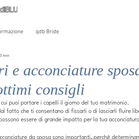
diBLU
ormazione
qdb Bride
 3 min
i e acconciature spos
ttimi consigli
cui puoi portare i capelli il giorno del tuo matrimonio. 
fatto che ti consentano di fissarli o di lasciarli fluire li
 possono essere di grande impatto per la tua acconciatur
 acconciature da sposa sono importanti, perchè determinan