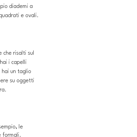
mpio diademi a 
quadrati e ovali.
che risalti sul 
ai i capelli 
 hai un taglio 
nere su oggetti 
ra.
sempio, le 
 formali.