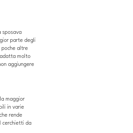
da sposava 
gior parte degli 
 poche altre 
i adatta molto 
 non aggiungere 
ulla maggior 
li in varie 
 che rende 
I cerchietti da 