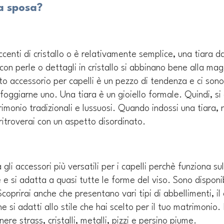
a sposa?
accenti di cristallo o è relativamente semplice, una tiara 
con perle o dettagli in cristallo si abbinano bene alla mag
o accessorio per capelli è un pezzo di tendenza e ci sono
 sfoggiarne uno. Una tiara è un gioiello formale. Quindi, s
imonio tradizionali e lussuosi. Quando indossi una tiara,
i ritroverai con un aspetto disordinato. 
a gli accessori più versatili per i capelli perchè funziona s
e si adatta a quasi tutte le forme del viso. Sono disponibi
coprirai anche che presentano vari tipi di abbellimenti, il
e si adatti allo stile che hai scelto per il tuo matrimonio. 
re strass, cristalli, metalli, pizzi e persino piume.