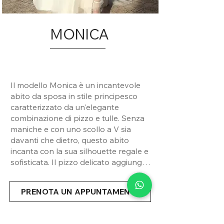
MONICA
Il modello Monica è un incantevole
abito da sposa in stile principesco
caratterizzato da un'elegante
combinazione di pizzo e tulle. Senza
maniche e con uno scollo a V sia
davanti che dietro, questo abito
incanta con la sua silhouette regale e
sofisticata. Il pizzo delicato aggiunge
un tocco di romanticismo al design,
mentre il tulle crea un effetto etereo e
PRENOTA UN APPUNTAMENTO
fiabesco. Perfetto per una sposa che
desidera un look senza tempo e
raffinato per il suo giorno speciale.
Condividi