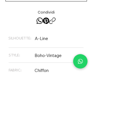
Condividi
A-Line
SILHOUETTE:
Boho-Vintage
STYLE:
Chiffon
FABRIC:
€ 960,00
PLEASE NOTE
Non tutti gli abiti presenti sul nostro sito web sono
necessariamente disponibili in Store, il nostro
inventario cambia continuamente in funzione
alle vendite. Contattaci per verificare la