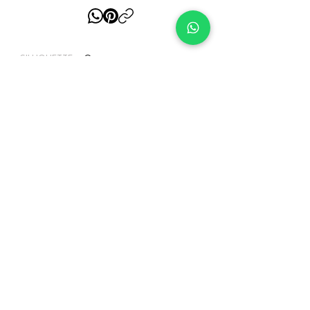
Curvy
SILHOUETTE:
Romantico-Principesco
STYLE:
Chiffon
FABRIC:
€ 1.490,00
PLEASE NOTE
Non tutti gli abiti presenti sul nostro sito web sono
necessariamente disponibili in Store, il nostro
inventario cambia continuamente in funzione
alle vendite. Contattaci per verificare la
disponibilità.