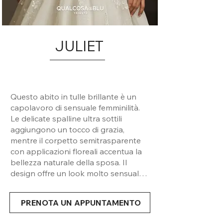
JULIET
Questo abito in tulle brillante è un
capolavoro di sensuale femminilità.
Le delicate spalline ultra sottili
aggiungono un tocco di grazia,
mentre il corpetto semitrasparente
con applicazioni floreali accentua la
bellezza naturale della sposa. Il
design offre un look molto sensuale e
sofisticato, perfetto per una sposa
che desidera essere elegante e
PRENOTA UN APPUNTAMENTO
seducente nel giorno più importante
della sua vita.