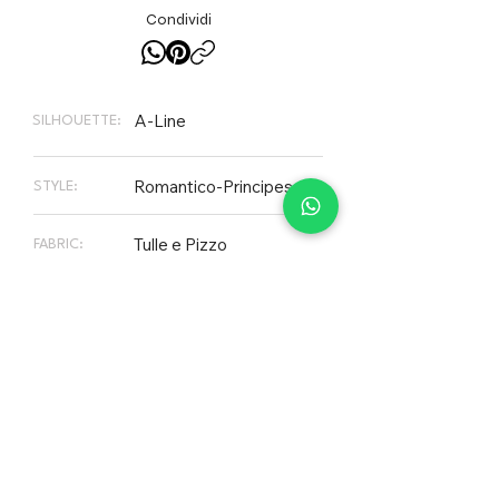
Condividi
A-Line
SILHOUETTE:
Romantico-Principesco
STYLE:
Tulle e Pizzo
FABRIC:
Abiti in Saldo
.
Su questo articolo il servizio sartoriale è
soggetto a disponibilità.
PLEASE NOTE
Non tutti gli abiti presenti sul nostro sito web sono
necessariamente disponibili in Store, il nostro