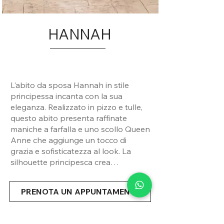
HANNAH
L'abito da sposa Hannah in stile
principessa incanta con la sua
eleganza. Realizzato in pizzo e tulle,
questo abito presenta raffinate
maniche a farfalla e uno scollo Queen
Anne che aggiunge un tocco di
grazia e sofisticatezza al look. La
silhouette principesca crea
un'atmosfera fiabesca, mentre la
schiena a V conferisce un tocco di
PRENOTA UN APPUNTAMENTO
sensualità. Con la sua combinazione
di tessuti di alta qualità e dettagli
impeccabili, questo abito è perfetto
Condividi