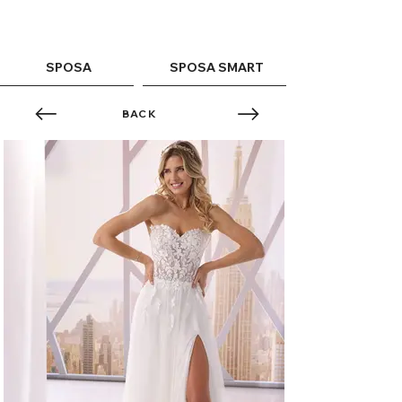
ME
QUALCOSAdiBLU
NU
SPOSA
SPOSA SMART
BACK