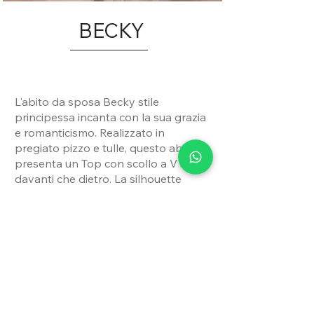
BECKY
L'abito da sposa Becky stile
principessa incanta con la sua grazia
e romanticismo. Realizzato in
pregiato pizzo e tulle, questo abito
presenta un Top con scollo a V sia
davanti che dietro. La silhouette
principesca dona un'aura da fiaba,
mentre i dettagli in pizzo aggiungono
un tocco di femminilità. Con la sua
combinazione di tessuti raffinati e
PRENOTA UN APPUNTAMENTO
design classico, questo abito è
perfetto per una sposa che desidera
un look regale e senza tempo nel
Condividi
giorno più importante della sua vita.