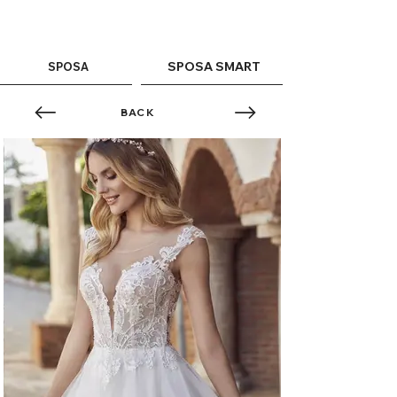
ME
QUALCOSAdiBLU
NU
SPOSA SMART
SPOSA
BACK