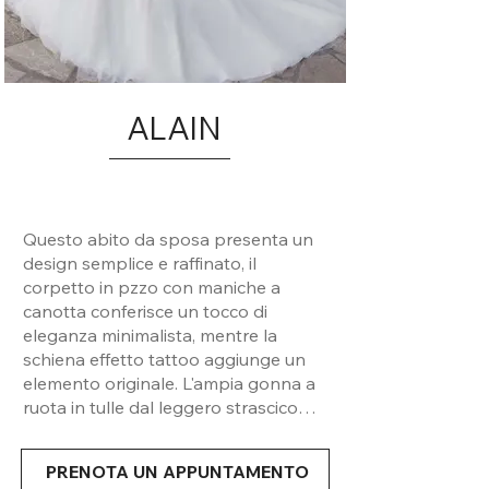
ALAIN
Questo abito da sposa presenta un
design semplice e raffinato, il
corpetto in pzzo con maniche a
canotta conferisce un tocco di
eleganza minimalista, mentre la
schiena effetto tattoo aggiunge un
elemento originale. L'ampia gonna a
ruota in tulle dal leggero strascico
dona quel tocco romantico e di
leggerezza alla silhouette.
PRENOTA UN APPUNTAMENTO
Un'opzione perfetta per la sposa che