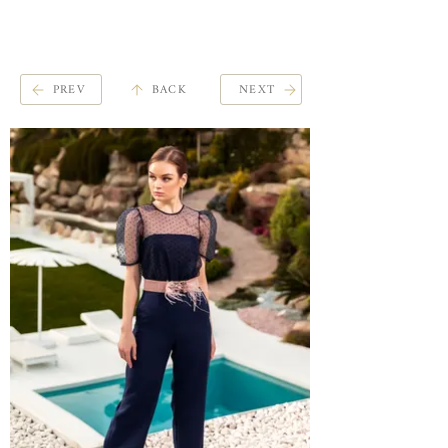
ME
QUALCOSAdiBLU
NU
PREV
BACK
NEXT