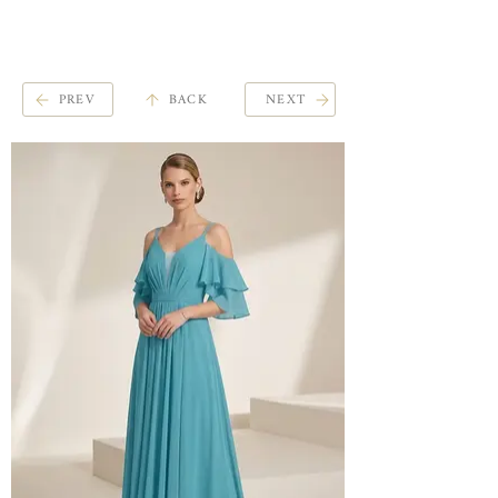
ME
QUALCOSAdiBLU
NU
PREV
BACK
NEXT