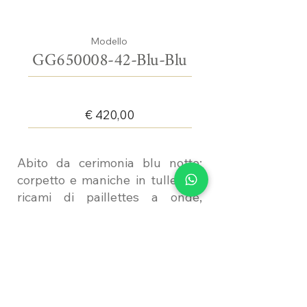
Modello
GG650008-42-Blu-Blu
€ 420,00
Abito da cerimonia blu notte:
corpetto e maniche in tulle con
ricami di paillettes a onde,
gonna a tubino. Completo di
stola coordinata.
PRENOTA UN APPUNTAMENTO