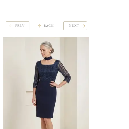
ME
QUALCOSAdiBLU
NU
PREV
BACK
NEXT