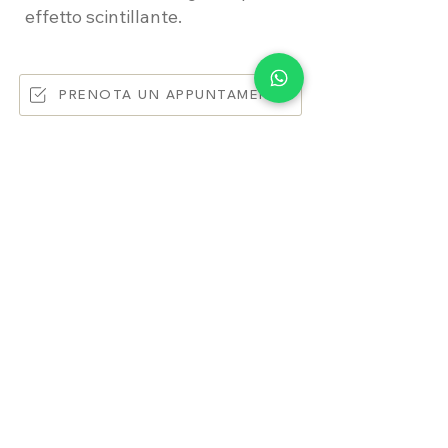
effetto scintillante.
PRENOTA UN APPUNTAMENTO
Whatsapp
DOMANDE? Scrivi
via >
Back to collections
INFORMAZIONI LEGALI
INFORMAZIONI UTILI
Condizioni d'uso/vendita
Contatti
Diritto di Recesso
Dove siamo
Privacy Policy
Prepara l'appuntamento
Invia le tue foto
Dicono di noi