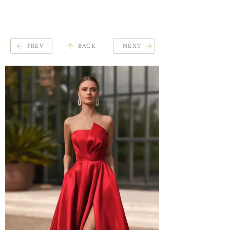
ME
QUALCOSAdiBLU
NU
PREV
BACK
NEXT