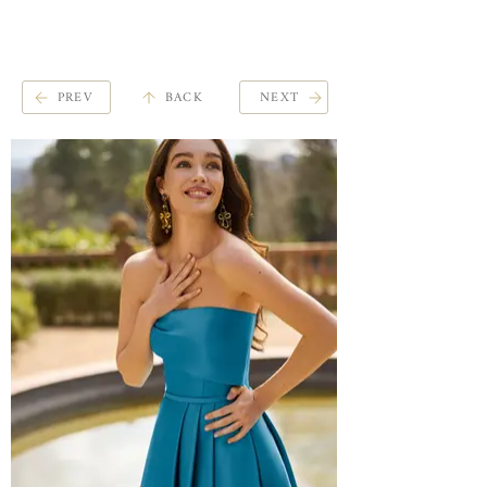
ME
QUALCOSAdiBLU
NU
PREV
BACK
NEXT