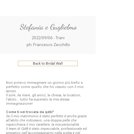
ME
QUALCOSAdiBLU
NU
Stefania e Guglielmo
2022/09/06 - Trani
ph: Francesco Zecchillo
Back to Bridal Wall
Non potevo immaginare un giorno più bello e
perfetto come quello che ho vissuto con il mio
sposo.
Il sole, ila mare, gli amici, la chiesa, la location,
l'abito... tutto ha superato la mia stessa
immaginazione!
Come ti sei trovata da qdb?
Se il mio matrimonio è stato perfetto è anche grazie
all'abito che indossavo, una doppia pelle che
rispecchiava il mio carattere, la mia personalità.
Il team di QdB è stato impeccabile, professionale ed
empatico nell'accompagnarmi nella scelta e nel