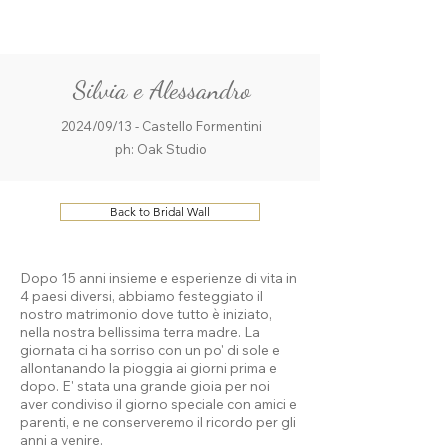
ME
QUALCOSAdiBLU
NU
Silvia e Alessandro
2024/09/13 - Castello Formentini
ph: Oak Studio
Back to Bridal Wall
Dopo 15 anni insieme e esperienze di vita in
4 paesi diversi, abbiamo festeggiato il
nostro matrimonio dove tutto è iniziato,
nella nostra bellissima terra madre. La
giornata ci ha sorriso con un po' di sole e
allontanando la pioggia ai giorni prima e
dopo. E' stata una grande gioia per noi
aver condiviso il giorno speciale con amici e
parenti, e ne conserveremo il ricordo per gli
anni a venire.