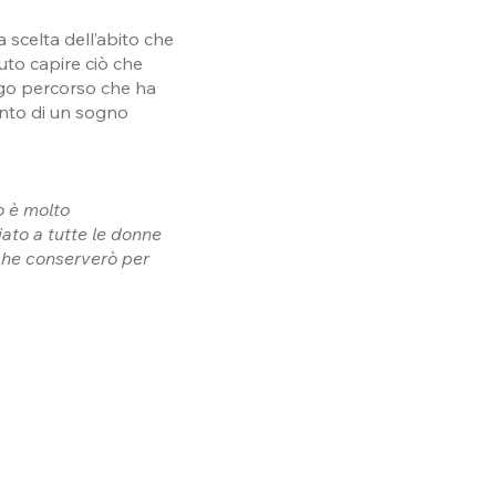
scelta dell’abito che
uto capire ciò che
ngo percorso che ha
ento di un sogno
o è molto
iato a tutte le donne
 che conserverò per