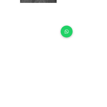
INFORMAZIONI LEGALI
INFORMAZIONI UTILI
Condizioni d'uso/vendita
Contatti
Diritto di Recesso
Dove siamo
Privacy Policy
Prepara l'appuntamento
Invia le tue foto
Dicono di noi