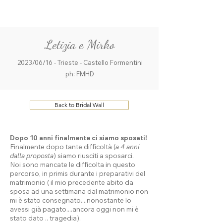
ME
QUALCOSAdiBLU
NU
Letizia e Mirko
2023/06/16 - Trieste - Castello Formentini
ph: FMHD
Back to Bridal Wall
Dopo 10 anni finalmente ci siamo sposati!
Finalmente dopo tante difficoltà (
a 4 anni
dalla proposta
) siamo riusciti a sposarci.
Noi sono mancate le difficolta in questo
percorso, in primis durante i preparativi del
matrimonio ( il mio precedente abito da
sposa ad una settimana dal matrimonio non
mi è stato consegnato....nonostante lo
avessi già pagato....ancora oggi non mi è
stato dato .. tragedia).