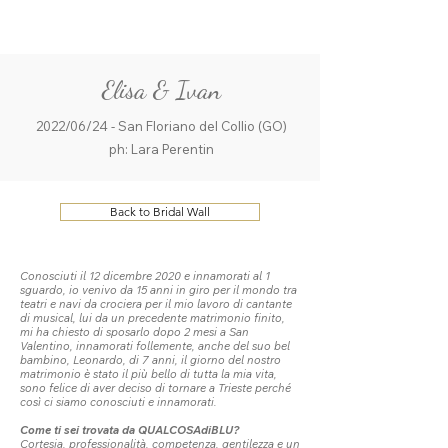
ME
QUALCOSAdiBLU
NU
Elisa & Ivan
2022/06/24 - San Floriano del Collio (GO)
ph: Lara Perentin
Back to Bridal Wall
Conosciuti il 12 dicembre 2020 e innamorati al 1
sguardo, io venivo da 15 anni in giro per il mondo tra
teatri e navi da crociera per il mio lavoro di cantante
di musical, lui da un precedente matrimonio finito,
mi ha chiesto di sposarlo dopo 2 mesi a San
Valentino, innamorati follemente, anche del suo bel
bambino, Leonardo, di 7 anni, il giorno del nostro
matrimonio è stato il più bello di tutta la mia vita,
sono felice di aver deciso di tornare a Trieste perché
così ci siamo conosciuti e innamorati.
Come ti sei trovata da QUALCOSAdiBLU?
Cortesia, professionalità, competenza, gentilezza e un