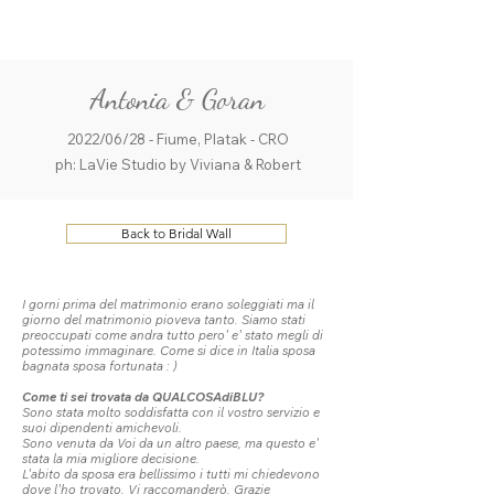
ME
QUALCOSAdiBLU
NU
Antonia & Goran
2022/06/28 - Fiume, Platak - CRO
ph: LaVie Studio by Viviana & Robert
Back to Bridal Wall
I gorni prima del matrimonio erano soleggiati ma il
giorno del matrimonio pioveva tanto. Siamo stati
preoccupati come andra tutto pero' e' stato megli di
potessimo immaginare. Come si dice in Italia sposa
bagnata sposa fortunata : )
Come ti sei trovata da QUALCOSAdiBLU?
Sono stata molto soddisfatta con il vostro servizio e
suoi dipendenti amichevoli.
Sono venuta da Voi da un altro paese, ma questo e'
stata la mia migliore decisione.
L'abito da sposa era bellissimo i tutti mi chiedevono
dove l'ho trovato. Vi raccomanderò. Grazie