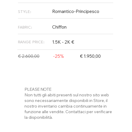
Romantico-Principesco
STYLE:
Chiffon
FABRIC:
1.5K - 2K €
RANGE PRICE:
€ 2.600,00
-25%
€ 1.950,00
PLEASE NOTE
Non tutti gli abiti presenti sul nostro sito web
sono necessariamente disponibili in Store, il
nostro inventario cambia continuamente in
funzione alle vendite. Contattaci per verificare
la disponibilità.