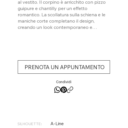
al vestito. Il corpino è arricchito con pizzo
guipure e chantilly per un effetto
romantico. La scollatura sulla schiena e le
maniche corte completano il design,
creando un look contemporaneo e
romantico allo stesso tempo. Un abito
perfetto per una sposa che desidera un
look elegante e raffinato per il suo giorno
speciale.
PRENOTA UN APPUNTAMENTO
Condividi
A-Line
SILHOUETTE: