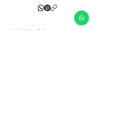
A-Line
SILHOUETTE:
Romantico-Principesco
STYLE:
Raso
FABRIC:
2K – 3K €
RANGE PRICE:
PLEASE NOTE
Non tutti gli abiti presenti sul nostro
sito web sono necessariamente
disponibili in Store, il nostro inventario
cambia continuamente in funzione alle
vendite. Contattaci per verificare la
disponibilità.