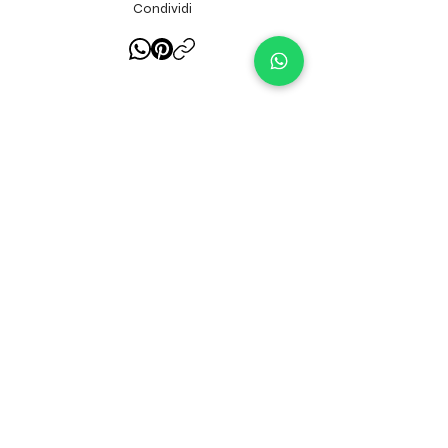
Condividi
A-Line
SILHOUETTE:
Romantico-Principesco
STYLE:
Mikado
FABRIC:
> 3K €
RANGE PRICE:
PLEASE NOTE
Non tutti gli abiti presenti sul nostro
sito web sono necessariamente
disponibili in Store, il nostro inventario
cambia continuamente in funzione alle
vendite. Contattaci per verificare la