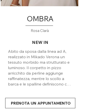
OMBRA
Rosa Clarà
NEW IN
Abito da sposa dalla linea ad A,
realizzato in Mikado Verona un
tessuto morbido ma strutturato e
luminoso. Il corpetto in pizzo
arricchito da perline aggiunge
raffinatezza, mentre lo scollo a
barca e le spalline definiscono con
eleganza le spalle. La gonna fluida
con spacco laterale dona
movimento e un tocco moderno al
PRENOTA UN APPUNTAMENTO
modello classico.