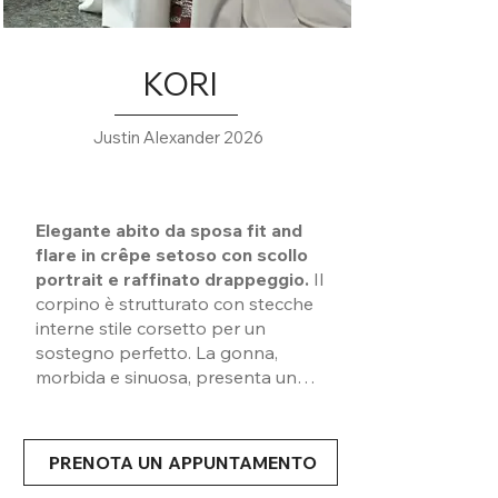
KORI
Justin Alexander 2026
Elegante abito da sposa fit and
flare in crêpe setoso con scollo
portrait e raffinato drappeggio.
Il
corpino è strutturato con stecche
interne stile corsetto per un
sostegno perfetto. La gonna,
morbida e sinuosa, presenta uno
spacco laterale e cuciture raffinate
sul retro. Bottoni rivestiti
scendono lungo lo strascico.
PRENOTA UN APPUNTAMENTO
Disponibile anche senza spacco