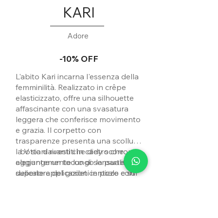
KARI
Adore
-10% OFF
L'abito Kari incarna l'essenza della
femminilità. Realizzato in crêpe
elasticizzato, offre una silhouette
affascinante con una svasatura
leggera che conferisce movimento
e grazia. Il corpetto con
trasparenze presenta una scollura
a V sia davanti che dietro che
I bottoni rivestiti in cady scorrono
aggiunge un tocco di sensualità. Le
elegantemente lungo la parte
delicate applicazioni in pizzo con
superiore del godet centrale e sul
perline e paillettes
lungo strascico. Foderato in jersey
tone sur tone
impreziosiscono il corpetto,
assicura comfort e vestibilità
aggiungendo lusso e raffinatezza.
impeccabile, permettendo di
muoversi con libertà.