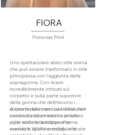
FIORA
Pronovias Privé
Uno spettacolare abito stile sirena
che può essere trasformato in stile
principessa con l'aggiunta della
sopragonna. Con ricami
incredibilmente intricati sul
corpetto e sulla parte superiore
della gonna che definiscono i
contorni del corpo. La scollatura è
A spectacular mermaid dress that
sostenuta da un inserto in tulle
can be transformed to a princess
color nude e da coppe interne,
style with the addition of an
mentre le spalle arricciate e le
overskirt. With incredibly intricate