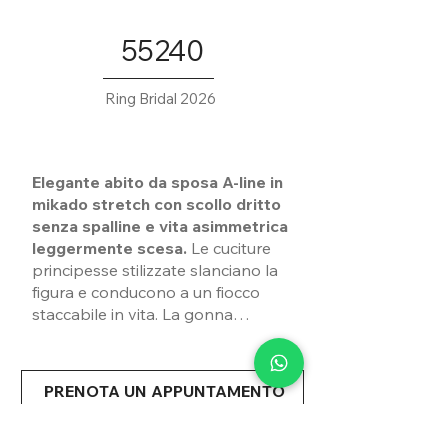
55240
Ring Bridal 2026
Elegante abito da sposa A-line in
mikado stretch con scollo dritto
senza spalline e vita asimmetrica
leggermente scesa.
Le cuciture
principesse stilizzate slanciano la
figura e conducono a un fiocco
staccabile in vita. La gonna
presenta uno spacco e tasche, ed
è rifinita con bottoni che scendono
fino allo strascico.
PRENOTA UN APPUNTAMENTO
Condividi