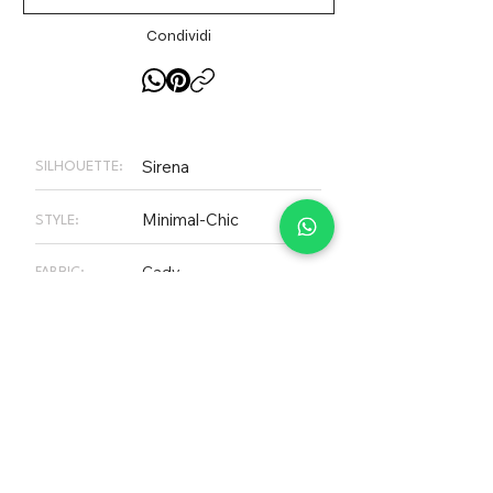
lungo lo strascico.
Condividi
Sirena
SILHOUETTE:
Minimal-Chic
STYLE:
Cady
FABRIC:
1.5K - 2K €
RANGE PRICE:
€ 2.290,00
-15%
€ 1.947,00
PLEASE NOTE
Non tutti gli abiti presenti sul nostro
sito web sono necessariamente