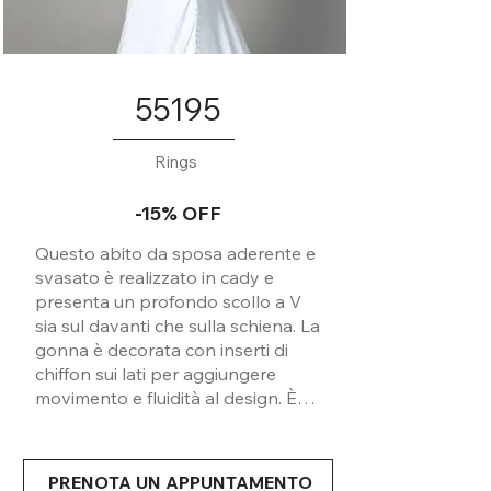
55195
Rings
-15% OFF
Questo abito da sposa aderente e
svasato è realizzato in cady e
presenta un profondo scollo a V
sia sul davanti che sulla schiena. La
gonna è decorata con inserti di
chiffon sui lati per aggiungere
movimento e fluidità al design. È
rifinito con una fodera in jersey per
una migliore vestibilità e una fila di
bottoncini ricoperti si estendono
PRENOTA UN APPUNTAMENTO