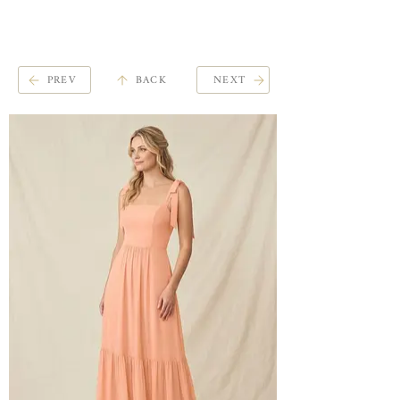
ME
QUALCOSAdiBLU
NU
PREV
BACK
NEXT